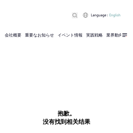
Language
:
English
会社概要
重要なお知らせ
イベント情報
実践戦略
業界動向
実
抱歉。
没有找到相关结果